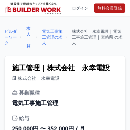
ログイン
無料会員登録
求
ビルダ
電気工事施
株式会社 永幸電設 | 電気
人
ーワー
工管理の求
工事施工管理 | 宮崎県 の求
一
ク
人
人
覧
施工管理 | 株式会社 永幸電設
株式会社 永幸電設
募集職種
電気工事施工管理
給与
250,000円 〜 352,000円 / 月