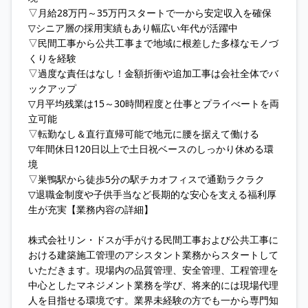
▽月給28万円～35万円スタートで一から安定収入を確保
▽シニア層の採用実績もあり幅広い年代が活躍中
▽民間工事から公共工事まで地域に根差した多様なモノづ
くりを経験
▽過度な責任はなし！金額折衝や追加工事は会社全体でバ
ックアップ
▽月平均残業は15～30時間程度と仕事とプライべートを両
立可能
▽転勤なし＆直行直帰可能で地元に腰を据えて働ける
▽年間休日120日以上で土日祝ベースのしっかり休める環
境
▽巣鴨駅から徒歩5分の駅チカオフィスで通勤ラクラク
▽退職金制度や子供手当など長期的な安心を支える福利厚
生が充実【業務内容の詳細】
株式会社リン・ドスが手がける民間工事および公共工事に
おける建築施工管理のアシスタント業務からスタートして
いただきます。現場内の品質管理、安全管理、工程管理を
中心としたマネジメント業務を学び、将来的には現場代理
人を目指せる環境です。業界未経験の方でも一から専門知