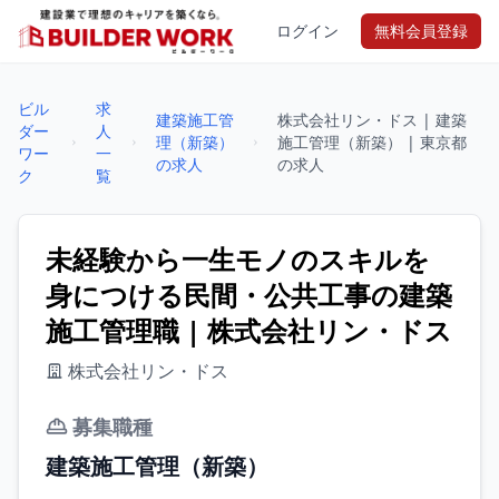
ログイン
無料会員登録
ビル
求
建築施工管
株式会社リン・ドス | 建築
ダー
人
理（新築）
施工管理（新築） | 東京都
ワー
一
の求人
の求人
ク
覧
未経験から一生モノのスキルを
身につける民間・公共工事の建築
施工管理職 | 株式会社リン・ドス
株式会社リン・ドス
募集職種
建築施工管理（新築）