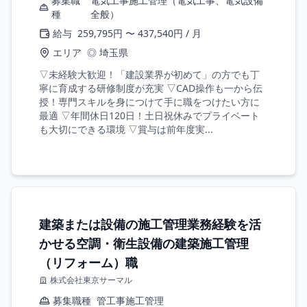
募集職
電気工事施工管理（電気工事、電気設備
種
全般）
給与
259,795円 〜 437,540円 / 月
エリア
◎ 埼玉県
▽未経験大歓迎！「建設業界が初めて」の方でも丁
寧に育成する研修制度が充実 ▽CAD操作も一から伝
授！専門スキルを身につけて手に職をつけたい方に
最適 ▽年間休日120日！土日祝休みでプライベート
も大切にできる環境 ▽賞与は前年度実...
建築または設備の施工管理業務経験を活
かせる空調・衛生設備の建築施工管理
（リフォーム）職
株式会社東京サーマル
募集職種
管工事施工管理