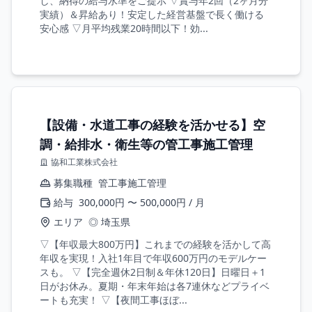
し、納得の給与水準をご提示 ▽賞与年2回（2ヶ月分
実績）＆昇給あり！安定した経営基盤で長く働ける
安心感 ▽月平均残業20時間以下！効...
【設備・水道工事の経験を活かせる】空
調・給排水・衛生等の管工事施工管理
協和工業株式会社
募集職種
管工事施工管理
給与
300,000円 〜 500,000円 / 月
エリア
◎ 埼玉県
▽【年収最大800万円】これまでの経験を活かして高
年収を実現！入社1年目で年収600万円のモデルケー
スも。 ▽【完全週休2日制＆年休120日】日曜日＋1
日がお休み。夏期・年末年始は各7連休などプライベ
ートも充実！ ▽【夜間工事ほぼ...