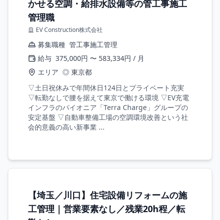
かせる空調・給排水設備等の管工事施工
管理職
EV Construction株式会社
募集職種
管工事施工管理
給与
375,000円 〜 583,334円 / 月
エリア
◎ 東京都
▽土日祝休みで年間休日124日とプライベート充実
▽転勤なしで腰を据えて東京で働ける環境 ▽EV充電
インフラのパイオニア「Terra Charge」グループの
安定基盤 ▽自動車整備工場の空調環境改善という社
会的意義の高い新事業 ...
【埼玉／川口】住宅設備リフォームの施
工管理｜営業要素なし／残業20h程／転