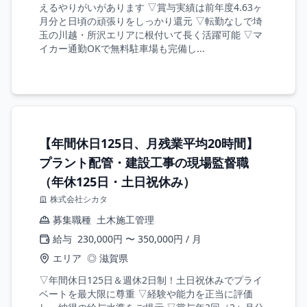
えるやりがいがあります ▽賞与実績は前年度4.63ヶ
月分と日頃の頑張りをしっかり還元 ▽転勤なしで埼
玉の川越・所沢エリアに根付いて長く活躍可能 ▽マ
イカー通勤OKで無料駐車場も完備し...
【年間休日125日、月残業平均20時間】
プラント配管・建設工事の現場監督職
（年休125日・土日祝休み）
株式会社シカタ
募集職種
土木施工管理
給与
230,000円 〜 350,000円 / 月
エリア
◎ 滋賀県
▽年間休日125日＆週休2日制！土日祝休みでプライ
ベートを最大限に尊重 ▽経験や能力を正当に評価