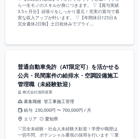
ら一生モノのスキルが身につきます。 ▽【賞与実績
3.5ヶ月分】頑張りをしっかり還元！充実の賞与で着
実な収入アップが叶います。 ▽【年間休日125日＆
完全週休2日制】土日祝休みでプライ...
普通自動車免許（AT限定可）を活かせる
公共・民間案件の給排水・空調設備施工
管理職（未経験歓迎）
株式会社池田産業
募集職種
管工事施工管理
給与
230,000円 〜 700,000円 / 月
エリア
◎ 愛知県
▽完全未経験・社会人未経験大歓迎！学歴や職歴は
一切不問、ポテンシャル重視の採用を行います ▽業