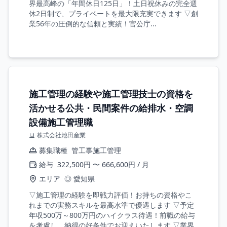
界最高峰の「年間休日125日」！土日祝休みの完全週
休2日制で、プライベートを最大限充実できます ▽創
業56年の圧倒的な信頼と実績！官公庁...
施工管理の経験や施工管理技士の資格を
活かせる公共・民間案件の給排水・空調
設備施工管理職
株式会社池田産業
募集職種
管工事施工管理
給与
322,500円 〜 666,600円 / 月
エリア
◎ 愛知県
▽施工管理の経験を即戦力評価！お持ちの資格やこ
れまでの実務スキルを最高水準で優遇します ▽予定
年収500万～800万円のハイクラス待遇！前職の給与
を考慮し、納得の好条件でお迎えいたします ▽業界