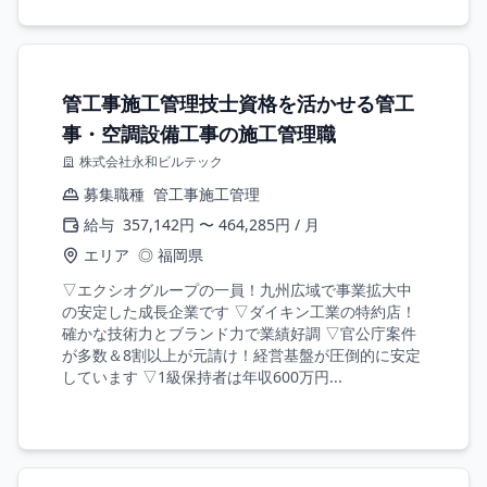
管工事施工管理技士資格を活かせる管工
事・空調設備工事の施工管理職
株式会社永和ビルテック
募集職種
管工事施工管理
給与
357,142円 〜 464,285円 / 月
エリア
◎ 福岡県
▽エクシオグループの一員！九州広域で事業拡大中
の安定した成長企業です ▽ダイキン工業の特約店！
確かな技術力とブランド力で業績好調 ▽官公庁案件
が多数＆8割以上が元請け！経営基盤が圧倒的に安定
しています ▽1級保持者は年収600万円...