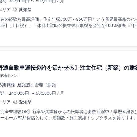
給与
282,000円 〜 502,000円 / 月
エリア
◎ 愛知県
造の経験を最高評価！予定年収500万～850万円という業界最高峰の
日制（土日祝）」！休日出勤時の振替休日取得を会社が100％徹底 ▽年間
普通自動車運転免許を活かせる】注文住宅（新築）の建
株式会社パオ
募集職種
建築施工管理（新築）
給与
240,000円 〜 600,000円 / 月
エリア
◎ 愛知県
【完全未経験OK】新卒や異業種からの転職者も多数活躍中！学歴や経験
ーホームFC加盟店として、店舗数・施工実績トップクラスを誇ります。 