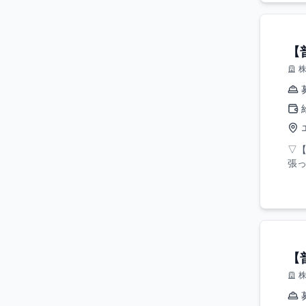
【
▽【
張っ
【