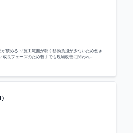
験が積める ▽施工範囲が狭く移動負担が少ないため働き
成長フェーズのため若手でも現場改善に関われ...
M）