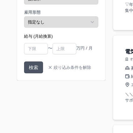
▽年
集中
雇用形態
給与 (月給換算)
〜
万円 / 月
電
検索
絞り込み条件を解除
＼＼
サポ