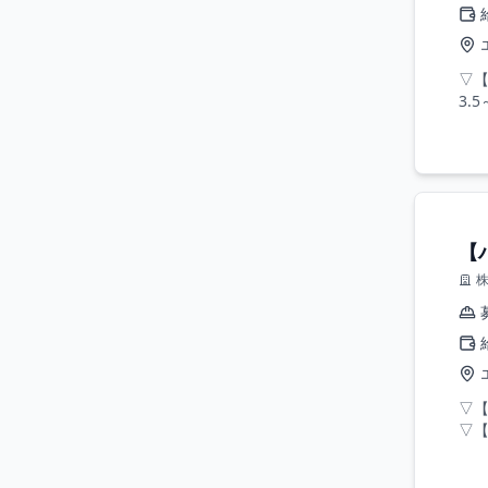
▽
3.
【
▽
▽【