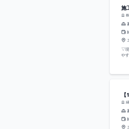
施
▽
やす
【