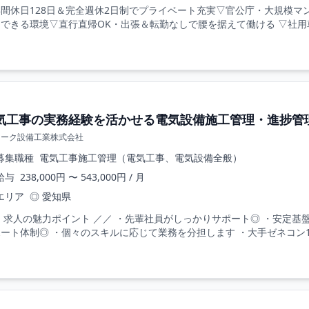
間休日128日＆完全週休2日制でプライベート充実▽官公庁・大規模マ
できる環境▽直行直帰OK・出張＆転勤なしで腰を据えて働ける ▽社用車
気工事の実務経験を活かせる電気設備施工管理・進捗管理/
オーク設備工業株式会社
募集職種
電気工事施工管理（電気工事、電気設備全般）
給与
238,000円 〜 543,000円 / 月
エリア
◎ 愛知県
 求人の魅力ポイント ／／ ・先輩社員がしっかりサポート◎ ・安定基
ート体制◎ ・個々のスキルに応じて業務を分担します ・大手ゼネコン10