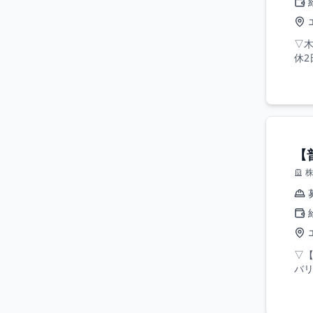
▽木
休2
【
▽
バリ