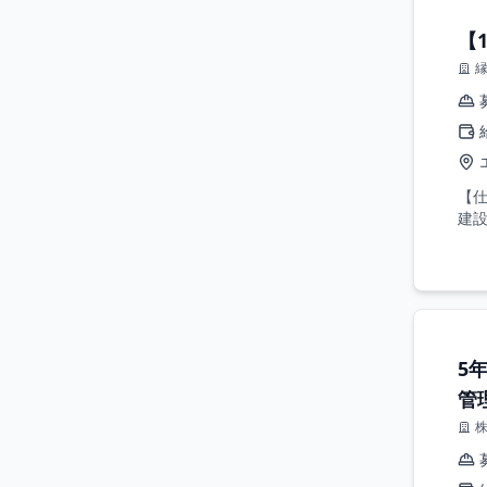
【
【
建設
5
管