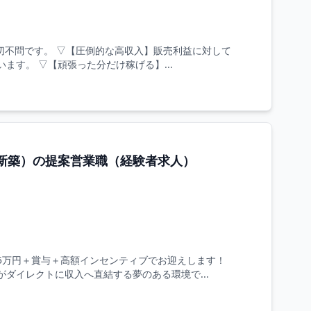
切不問です。 ▽【圧倒的な高収入】販売利益に対して
います。 ▽【頑張った分だけ稼げる】...
新築）の提案営業職（経験者求人）
5万円＋賞与＋高額インセンティブでお迎えします！
がダイレクトに収入へ直結する夢のある環境で...