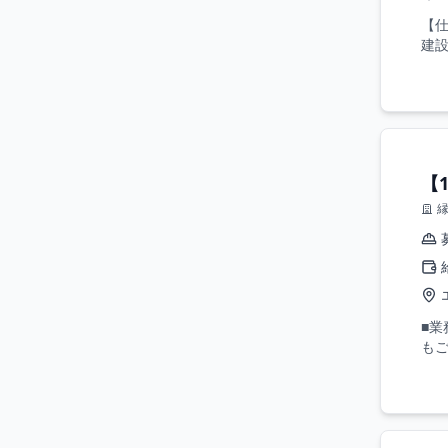
【
建設
【
■
もご