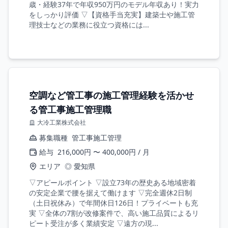
歳・経験37年で年収950万円のモデル年収あり！実力
をしっかり評価 ▽【資格手当充実】建築士や施工管
理技士などの業務に役立つ資格には...
空調など管工事の施工管理経験を活かせ
る管工事施工管理職
大冷工業株式会社
募集職種
管工事施工管理
給与
216,000円 〜 400,000円 / 月
エリア
◎ 愛知県
▽アピールポイント ▽設立73年の歴史ある地域密着
の安定企業で腰を据えて働けます ▽完全週休2日制
（土日祝休み）で年間休日126日！プライベートも充
実 ▽全体の7割が改修案件で、高い施工品質によるリ
ピート受注が多く業績安定 ▽遠方の現...