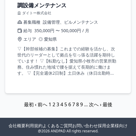
調設備メンテナンス
ダイトー株式会社
募集職種
設備管理、ビルメンテナンス
給与
350,000円 〜 500,000円 / 月
エリア
◎ 愛知県
▽【幹部候補の募集】これまでの経験を活かし、次
世代のリーダーとして拠点を引っ張る活躍を期待し
ています！ ▽【転勤なし】愛知県小牧市の営業所勤
務。住み慣れた地域で腰を据えて長期的に働けま
す。 ▽【完全週休2日制】土日休み（休日出勤時...
最初
‹ 前へ
1
2
3
4
5
6
7
8
9
...
次へ ›
最後
会社概要
利用規約
よくあるご質問
お問い合わせ
採用企業様向け
@2026 ANDPAD All rights reserved.