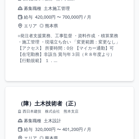
募集職種
土木施工管理
給与
420,000円 〜 700,000円 / 月
エリア
◎ 熊本県
○発注者支援業務、工事監督 ・資料作成 ・積算業務
・施工管理 ・現場立ち合い 「変更範囲：変更なし」
【アクセス】 所要時間：0分 【マイカー通勤】可
【在宅勤務】非該当 賞与年３回（Ｒ８年度より）
【行動規範】 １．...
（障）土木技術者（正）
西日本建技 株式会社 熊本支店
募集職種
土木設計
給与
320,000円 〜 401,200円 / 月
エリア
◎ 熊本県