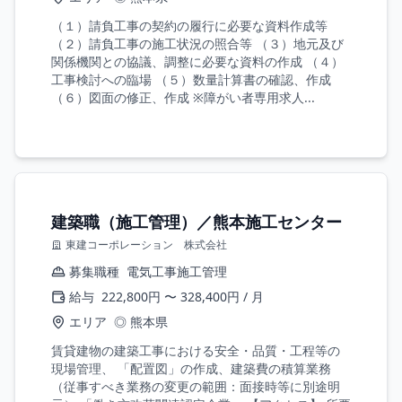
（１）請負工事の契約の履行に必要な資料作成等
（２）請負工事の施工状況の照合等 （３）地元及び
関係機関との協議、調整に必要な資料の作成 （４）
工事検討への臨場 （５）数量計算書の確認、作成
（６）図面の修正、作成 ※障がい者専用求人...
建築職（施工管理）／熊本施工センター
東建コーポレーション 株式会社
募集職種
電気工事施工管理
給与
222,800円 〜 328,400円 / 月
エリア
◎ 熊本県
賃貸建物の建築工事における安全・品質・工程等の
現場管理、 「配置図」の作成、建築費の積算業務
（従事すべき業務の変更の範囲：面接時等に別途明