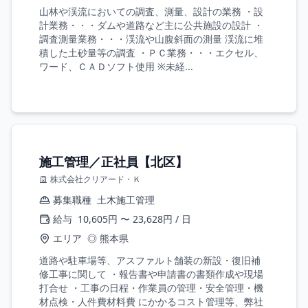
山林や渓流においての調査、測量、設計の業務 ・設
計業務・・・ダムや道路など主に公共施設の設計 ・
調査測量業務・・・渓流や山腹斜面の測量 渓流に堆
積した土砂量等の調査 ・ＰＣ業務・・・エクセル、
ワード、ＣＡＤソフト使用 ※未経...
施工管理／正社員【北区】
株式会社クリアード・Ｋ
募集職種
土木施工管理
給与
10,605円 〜 23,628円 / 日
エリア
◎ 熊本県
道路や駐車場等、アスファルト舗装の新設・復旧補
修工事に関して ・報告書や申請書の書類作成や現場
打合せ ・工事の日程・作業員の管理・安全管理・機
材点検・人件費材料費 にかかるコスト管理等、弊社