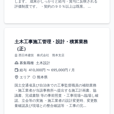
します。 成果がしっかりと給与・賞与に反映される
評価制度です。 ・契約の９０％以上は既客。 ...
土木工事施工管理・設計・積算業務
（正）
西日本建技 株式会社 熊本支店
募集職種
土木設計
給与
410,000円 〜 695,000円 / 月
エリア
◎ 熊本県
国土交通省及び自治体での工事監督職員の補助業務
・施工業者が当該事務所へ提出する施工計画書、協
議書、完成書類 等の事前照査 ・工事現場へ臨場し確
認、立会等の実施 ・施工業者の設計変更時、変更数
量確認及び現場との整合確認等 ・工事の完...