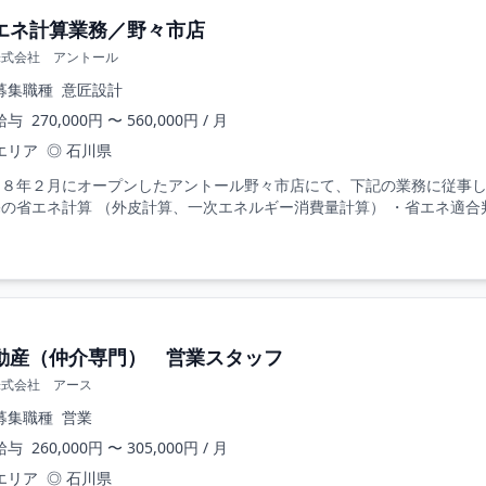
エネ計算業務／野々市店
株式会社 アントール
募集職種
意匠設計
給与
270,000円 〜 560,000円 / 月
エリア
◎ 石川県
和８年２月にオープンしたアントール野々市店にて、下記の業務に従事し
の省エネ計算 （外皮計算、一次エネルギー消費量計算） ・省エネ適合判
動産（仲介専門） 営業スタッフ
株式会社 アース
募集職種
営業
給与
260,000円 〜 305,000円 / 月
エリア
◎ 石川県