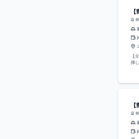
【
【
揮し
【