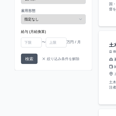
国
督
雇用形態
給与 (月給換算)
〜
万円 / 月
土
検索
絞り込み条件を解除
土
注者