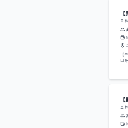
【
【
口を
【