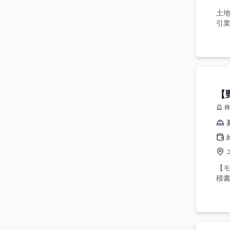
土
引業
【
【
積書