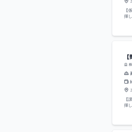
【
揮し
【
【
揮し