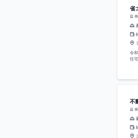
省
令
住宅
不