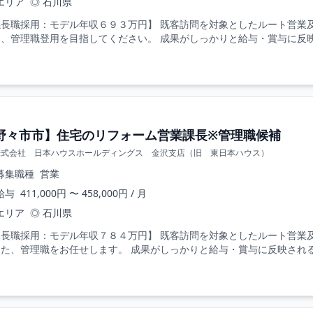
エリア
◎ 石川県
係長職採用：モデル年収６９３万円】 既客訪問を対象としたルート営業
、管理職登用を目指してください。 成果がしっかりと給与・賞与に反映さ
野々市市】住宅のリフォーム営業課長※管理職候補
株式会社 日本ハウスホールディングス 金沢支店（旧 東日本ハウス）
募集職種
営業
給与
411,000円 〜 458,000円 / 月
エリア
◎ 石川県
課長職採用：モデル年収７８４万円】 既客訪問を対象としたルート営業
た、管理職をお任せします。 成果がしっかりと給与・賞与に反映される評