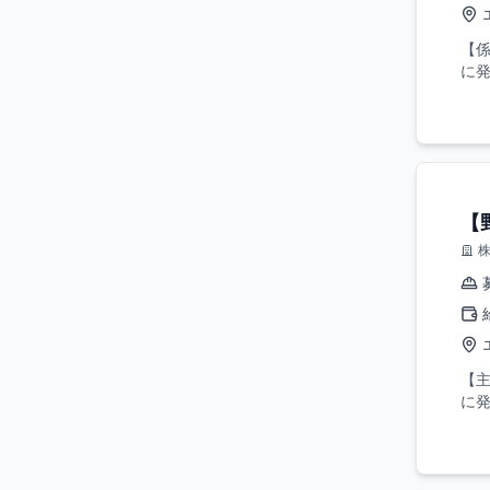
【
に発
【
【
に発