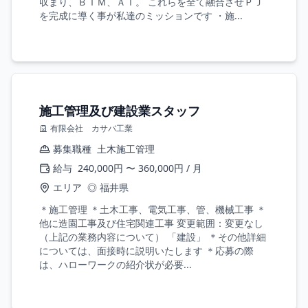
収まり、ＢＩＭ、ＡＩ。 これらを全て融合させＰＪ
を完成に導く事が私達のミッションです ・施...
施工管理及び建設業スタッフ
有限会社 カサバ工業
募集職種
土木施工管理
給与
240,000円 〜 360,000円 / 月
エリア
◎ 福井県
＊施工管理 ＊土木工事、電気工事、管、機械工事 ＊
他に造園工事及び住宅関連工事 変更範囲：変更なし
（上記の業務内容について） 「建設」 ＊その他詳細
については、面接時に説明いたします ＊応募の際
は、ハローワークの紹介状が必要...