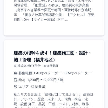
賃貸建物の建築工事における安全・品質・工程等の
現場管理、 「配置図」の作成、建築費の積算業務
（従事すべき業務の変更の範囲：面接時等に別途明
示） 「働き方改革関連認定企業」 【アクセス】 所要
時間：0分 【マイカー通勤】不可 ...
建築の根幹を成す！建築施工図・設計・
施工管理（福井地区）
株式会社池下設計 金沢営業所
募集職種
CADオペレーター・BIMオペレーター
給与
1,230円 〜 2,900円 / 時
エリア
◎ 福井県
私たちの合言葉は 『建物が透けて見える！』 建築設
計、デザイン、歴史、未来、人、環境、構造、法
規、設備 施工、品質、工程、コスト、材料、制作、