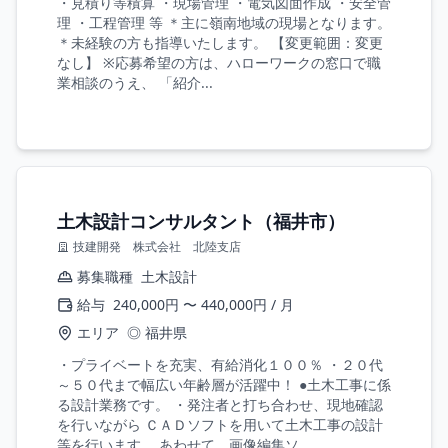
・見積り等積算 ・現場管理 ・電気図面作成 ・安全管
理 ・工程管理 等 ＊主に嶺南地域の現場となります。
＊未経験の方も指導いたします。 【変更範囲：変更
なし】 ※応募希望の方は、ハローワークの窓口で職
業相談のうえ、 「紹介...
土木設計コンサルタント（福井市）
技建開発 株式会社 北陸支店
募集職種
土木設計
給与
240,000円 〜 440,000円 / 月
エリア
◎ 福井県
・プライベートを充実、有給消化１００％ ・２０代
～５０代まで幅広い年齢層が活躍中！ ●土木工事に係
る設計業務です。 ・発注者と打ち合わせ、現地確認
を行いながら ＣＡＤソフトを用いて土木工事の設計
等を行います。 あわせて、画像編集ソ...