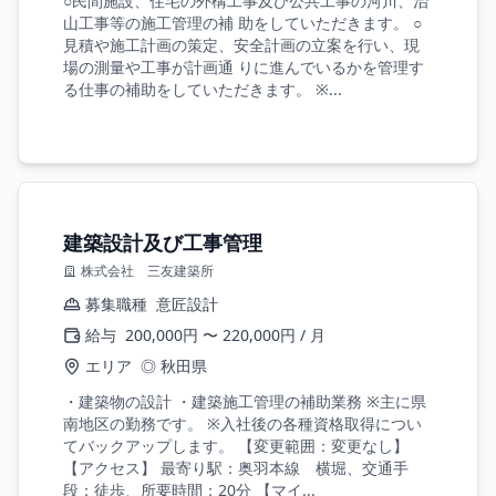
○民間施設、住宅の外構工事及び公共工事の河川、治
山工事等の施工管理の補 助をしていただきます。 ○
見積や施工計画の策定、安全計画の立案を行い、現
場の測量や工事が計画通 りに進んでいるかを管理す
る仕事の補助をしていただきます。 ※...
建築設計及び工事管理
株式会社 三友建築所
募集職種
意匠設計
給与
200,000円 〜 220,000円 / 月
エリア
◎ 秋田県
・建築物の設計 ・建築施工管理の補助業務 ※主に県
南地区の勤務です。 ※入社後の各種資格取得につい
てバックアップします。 【変更範囲：変更なし】
【アクセス】 最寄り駅：奥羽本線 横堀、交通手
段：徒歩、所要時間：20分 【マイ...