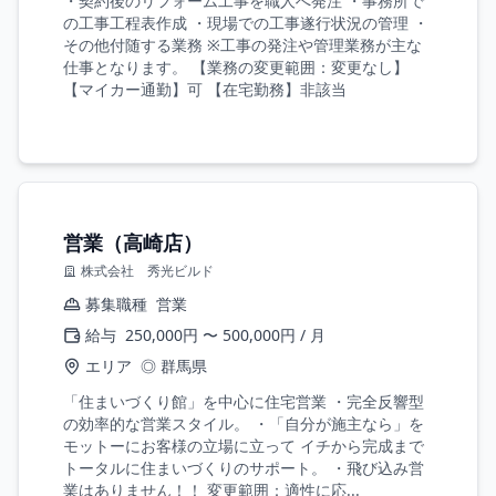
・契約後のリフォーム工事を職人へ発注 ・事務所で
の工事工程表作成 ・現場での工事遂行状況の管理 ・
その他付随する業務 ※工事の発注や管理業務が主な
仕事となります。 【業務の変更範囲：変更なし】
【マイカー通勤】可 【在宅勤務】非該当
営業（高崎店）
株式会社 秀光ビルド
募集職種
営業
給与
250,000円 〜 500,000円 / 月
エリア
◎ 群馬県
「住まいづくり館」を中心に住宅営業 ・完全反響型
の効率的な営業スタイル。 ・「自分が施主なら」を
モットーにお客様の立場に立って イチから完成まで
トータルに住まいづくりのサポート。 ・飛び込み営
業はありません！！ 変更範囲：適性に応...