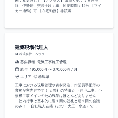
囲：変更無し】 【アクセス】 最寄り駅：ＪＲ両毛
線 伊勢崎、交通手段：車、所要時間：15分 【マイ
カー通勤】可 【在宅勤務】非該当 ...
建築現場代理人
株式会社 ムラタ
募集職種
電気工事施工管理
給与
195,000円 〜 370,000円 / 月
エリア
◎ 群馬県
工事における現場管理や資材発注、作業員手配等の
業務が主内容です！ ☆弊社の特徴☆ ・住宅工事、小
規模工事メインのため残業はほとんどありません！
・社内行事は基本的に週１回の朝礼と週１回の会議
のみ！ ・自社職人在籍（とび・大工・水道）で...