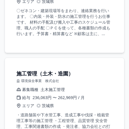
エリア
◎ 茨城県
〇ゼネコン・建築現場等をまわり、連絡業務を行い
ます。 〇内装・外装・防水の施工管理を行うお仕事
です。 材料の手配及び搬入や工事のスケジュール管
理、職人の手配 〇ＰＣを使って、各種書類の作成も
行います。予算書・精算書など ※顧客は主に、...
施工管理（土木・造園）
環境保全事業 株式会社
募集職種
土木施工管理
給与
236,063円 〜 262,969円 / 月
エリア
◎ 茨城県
・道路舗装や下水管工事、造成工事や伐採・植栽管
理工事等の施工管理 ・工程管理、品質管理 安全管
理、工事関連書類の作成 ・発注者、協力会社との打