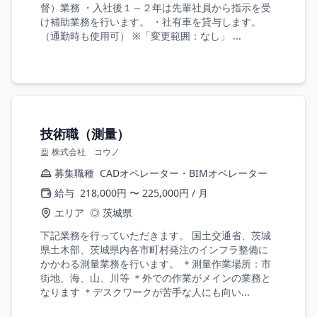
督）業務 ・入社後１～２年は先輩社員から指示を受
け補助業務を行います。 ・社有車を貸与します。
（通勤時も使用可） ※「変更範囲：なし」 ...
技術職（測量）
株式会社 コウノ
募集職種
CADオペレーター・BIMオペレーター
給与
218,000円 〜 225,000円 / 月
エリア
◎ 茨城県
下記業務を行っていただきます。 国土交通省、茨城
県土木部、茨城県内各市町村発注のインフラ整備に
かかわる測量業務を行います。 ＊測量作業場所：市
街地、海、山、川等 ＊外での作業がメインの業務と
なります ＊デスクワークが苦手な人にも向い...