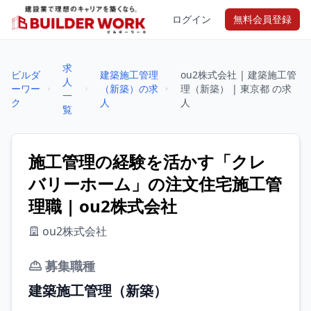
ログイン
無料会員登録
求
ビルダ
建築施工管理
ou2株式会社 | 建築施工管
人
ーワー
（新築）の求
理（新築） | 東京都 の求
一
ク
人
人
覧
施工管理の経験を活かす「クレ
バリーホーム」の注文住宅施工管
理職 | ou2株式会社
ou2株式会社
募集職種
建築施工管理（新築）