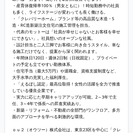
・産育休復帰率100％（男女ともに）！時短勤務中の社員
も多く、ライフステージが変わっても長く働ける。
・「クレバリーホーム」ブランド等の高品質な木造・S
造・RC造新築注文住宅の施工管理を担当。
・代表のモットーは「社員が幸せじゃないとお客様を幸せ
にできない」。社員想いのオープンな社風。
・設計担当と二人三脚でお客様に向き合うスタイル。単な
る施工だけでなく、提案から深く関われます。
・年間休日120日・週休2日制（日祝固定）。プライベー
トの予定も立てやすい勤務体系。
・住宅手当（最大5万円）や退職金、資格支援制度など、
大手水準の充実した福利厚生。
・「えるぼし認定」最高位取得！女性の活躍を全力で推進
している優良企業です。
・実力に応じた早期キャリアアップが可能。2～3年で主
任、3～4年で係長への昇進実績あり。
・新築・リフォーム・不動産の全部門がワンフロア。多方
面のアプローチを学べる刺激的な環境。
ｏｕ２（オウツー）株式会社は、東京23区を中心に「クレ