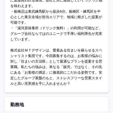
に直接携われる環境。会社と共に成長していくワクワク感
を味わえます。
・板橋店は東武練馬駅から徒歩6分。板橋区・練馬区を中
心とした東京全域が担当エリアで、地域に根ざした提案が
可能です。
・「湯河原保養所（ドリンク無料）」の利用が可能など、
グループ会社ならではのユニークで手厚い福利厚生が充実
しています。
株式会社ＭＴデザインは、愛着ある住まいを蘇らせるスペ
シャリスト集団です。今回募集するのは、お客様の悩みに
対し「住まいの主治医」として最適なプランを提案する営
業職。私たちの強みは、単なる「販売」ではなく、その先
にある「お客様の満足」に徹底的にこだわる姿勢です。安
定したグループ基盤のもと、ストレスフリーな営業スタイ
ルと高い充実感を手に入れませんか？
勤務地