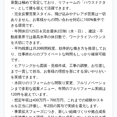
基盤は極めて安定しており、リフォームの「ハウスドクタ
ー」として腰を据えて活躍できます。
・完全反響営業スタイル。飛び込みやテレアポ営業は一切
ありません。お客様からの問い合わせ対応に100%集中で
きる環境です。
・年間休日125日＆完全週休2日制（水・日）。建設・不
動産業界では最高水準の休日数で、ワークライフバランス
を大切にできます。
・平均残業は月20時間程度。効率的な働き方を推奨してお
り、仕事終わりのプライベートな時間もしっかり確保可能
です。
・ヒアリングから図面・見積作成、工事の調整、お引渡し
まで一貫して担当。お客様の理想を形にする深いやりがい
を実感できます。
・水回りのリフォームから間取り変更、フルリノベーショ
ンまで多彩な提案メニュー。年間のフルリフォーム実績は
120件を超えています。
・想定年収は430万円～700万円。これまでの経験やスキ
ルを正当に評価し、年2回の賞与で実績を還元します。
・事業拡大フェーズにつき、新しい組織づくりや拠点成長