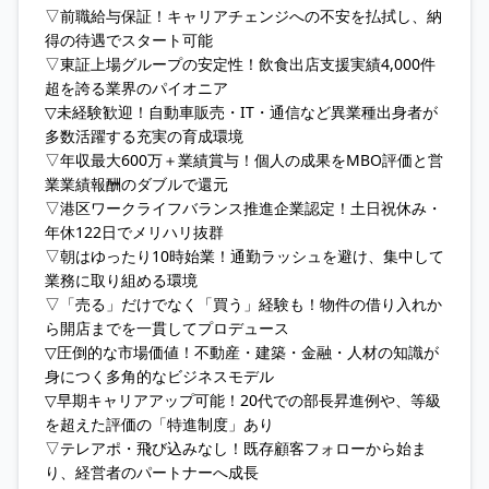
▽前職給与保証！キャリアチェンジへの不安を払拭し、納
得の待遇でスタート可能
▽東証上場グループの安定性！飲食出店支援実績4,000件
超を誇る業界のパイオニア
▽未経験歓迎！自動車販売・IT・通信など異業種出身者が
多数活躍する充実の育成環境
▽年収最大600万＋業績賞与！個人の成果をMBO評価と営
業業績報酬のダブルで還元
▽港区ワークライフバランス推進企業認定！土日祝休み・
年休122日でメリハリ抜群
▽朝はゆったり10時始業！通勤ラッシュを避け、集中して
業務に取り組める環境
▽「売る」だけでなく「買う」経験も！物件の借り入れか
ら開店までを一貫してプロデュース
▽圧倒的な市場価値！不動産・建築・金融・人材の知識が
身につく多角的なビジネスモデル
▽早期キャリアアップ可能！20代での部長昇進例や、等級
を超えた評価の「特進制度」あり
▽テレアポ・飛び込みなし！既存顧客フォローから始ま
り、経営者のパートナーへ成長