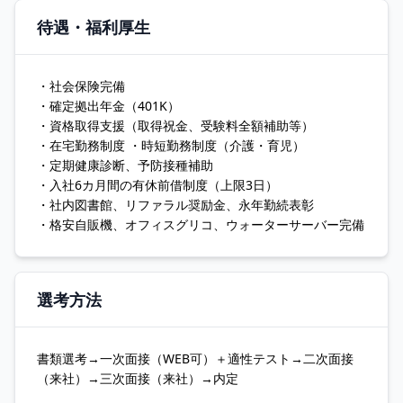
待遇・福利厚生
・社会保険完備
・確定拠出年金（401K）
・資格取得支援（取得祝金、受験料全額補助等）
・在宅勤務制度 ・時短勤務制度（介護・育児）
・定期健康診断、予防接種補助
・入社6カ月間の有休前借制度（上限3日）
・社内図書館、リファラル奨励金、永年勤続表彰
・格安自販機、オフィスグリコ、ウォーターサーバー完備
選考方法
書類選考→一次面接（WEB可）＋適性テスト→二次面接
（来社）→三次面接（来社）→内定