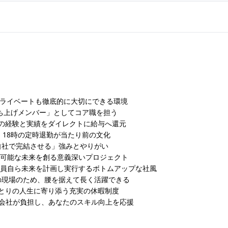
プライベートも徹底的に大切にできる環境
立ち上げメンバー」としてコア職を担う
たの経験と実績をダイレクトに給与へ還元
、18時の定時退勤が当たり前の文化
自社で完結させる」強みとやりがい
続可能な未来を創る意義深いプロジェクト
社員自ら未来を計画し実行するボトムアップな社風
の現場のため、腰を据えて長く活躍できる
ひとりの人生に寄り添う充実の休暇制度
会社が負担し、あなたのスキル向上を応援