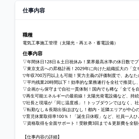
仕事内容
職種
電気工事施工管理（太陽光・再エネ・蓄電設備）
仕事内容
▽年間休日128日＆土日祝休み！業界最高水準の休日数で
▽東京支店への昇格計画！2029年に向けた組織拡大の「
▽年収700万円以上も可能！実力主義の評価制度で、あな
▽平均残業20時間以下！効率的な業務遂行を全社で推奨し
▽企画から保守まで自社一貫体制！国内でも稀な「全てを
▽再生可能エネルギーの最前線！太陽光発電設備など、持
▽社長と現場が「同じ温度感」！トップダウンではなく、
▽転勤なし＆長期出張ほぼなし！都内・近隣エリアが中心
▽育児休業取得率100％！「誕生日休暇」など、社員一人
▽資格取得を全面サポート！受験費3回まで＆更新費を全額
【仕事内容の詳細】