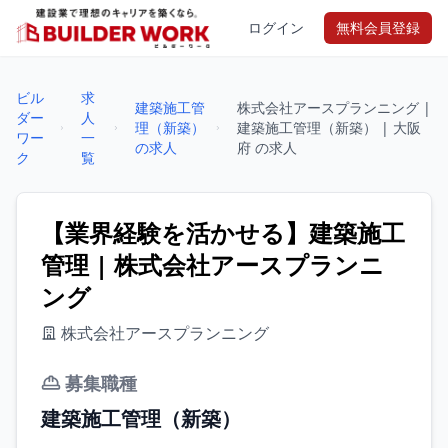
ログイン
無料会員登録
ビル
求
建築施工管
株式会社アースプランニング |
ダー
人
理（新築）
建築施工管理（新築） | 大阪
ワー
一
の求人
府 の求人
ク
覧
【業界経験を活かせる】建築施工
管理 | 株式会社アースプランニ
ング
株式会社アースプランニング
募集職種
建築施工管理（新築）