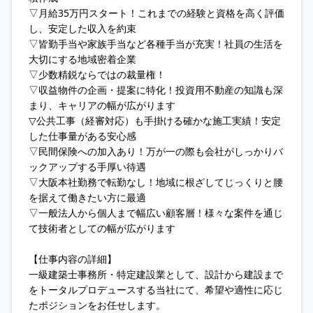
▽月給35万円スタート！これまでの経験と資格を高く評価
し、安定した収入を約束
▽皆勤手当や家族手当など各種手当が充実！社員の生活を
大切にする地域密着企業
▽少数精鋭ならではの裁量権！
▽収益物件の企画・提案に特化！投資用不動産の知識も深
まり、キャリアの幅が広がります
▽公共工事（経審対応）も手掛ける確かな施工実績！安定
した仕事量がある安心感
▽民間保険への加入あり！万が一の際も会社がしっかりバ
ックアップする手厚い待遇
▽大阪本社勤務で転勤なし！地域に根ざしてじっくりと腰
を据えて働きたい方に最適
▽一般法人から個人まで幅広い顧客層！様々な案件を通じ
て技術者としての幅が広がります
【仕事内容の詳細】
一級建築士事務所・特定建設業として、設計から建設まで
をトータルプロデュースする当社にて、希望や適性に応じ
たポジションをお任せします。