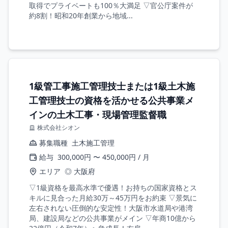
取得でプライベートも100％大満足 ▽官公庁案件が
約8割！昭和20年創業から地域...
1級管工事施工管理技士または1級土木施
工管理技士の資格を活かせる公共事業メ
インの土木工事・現場管理監督職
株式会社シオン
募集職種
土木施工管理
給与
300,000円 〜 450,000円 / 月
エリア
◎ 大阪府
▽1級資格を最高水準で優遇！お持ちの国家資格とス
キルに見合った月給30万～45万円をお約束 ▽景気に
左右されない圧倒的な安定性！大阪市水道局や港湾
局、建設局などの公共事業がメイン ▽年商10億から