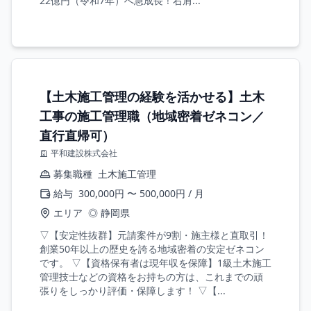
22億円（令和7年）へ急成長！右肩...
【土木施工管理の経験を活かせる】土木
工事の施工管理職（地域密着ゼネコン／
直行直帰可）
平和建設株式会社
募集職種
土木施工管理
給与
300,000円 〜 500,000円 / 月
エリア
◎ 静岡県
▽【安定性抜群】元請案件が9割・施主様と直取引！
創業50年以上の歴史を誇る地域密着の安定ゼネコン
です。 ▽【資格保有者は現年収を保障】1級土木施工
管理技士などの資格をお持ちの方は、これまでの頑
張りをしっかり評価・保障します！ ▽【...