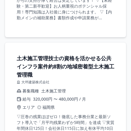
からの支持が厚く経営は安定しています！ ▽【未経
験・第二新卒歓迎】お人柄重視のポテンシャル採
用！専門知識は入社後に身につけられます。 ▽【内
勤メインの補助業務】書類作成や申請業務が...
土木施工管理技士の資格を活かせる公共
インフラ案件約8割の地域密着型土木施工
管理職
大坪建築株式会社
募集職種
土木施工管理
給与
320,000円 〜 480,000円 / 月
エリア
◎ 福岡県
▽圧巻の残業ほぼゼロ！徹底した事務分業と最新ソ
フト導入で「月平均残業わずか5時間」を達成 ▽実質
年間休日125日！会社休日115日に加え有休平均10日