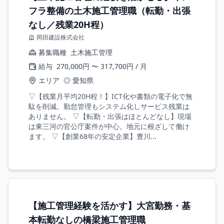
フラ整備の土木施工管理職（転勤・出張
なし／残業20H程）
岡田建設株式会社
募集職種
土木施工管理
給与
270,000円 〜 317,700円 / 月
エリア
◎ 愛知県
▽【残業月平均20H程！】ICT化や書類の電子化で無
駄を削減。勤怠管理もシステム化しサービス残業は
ありません。 ▽【転勤・出張はほとんどなし】現場
は東三河の官公庁案件が中心。地元に根ざして働け
ます。 ▽【創業68年の安定企業】豊川...
【施工管理経験を活かす】大宮勤務・基
本転勤なしの橋梁施工管理職