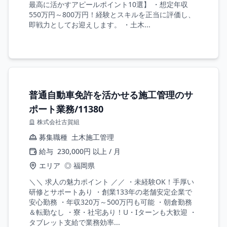
最高に活かすアピールポイント10選】 ・想定年収
550万円～800万円！経験とスキルを正当に評価し、
即戦力としてお迎えします。 ・土木...
普通自動車免許を活かせる施工管理のサ
ポート業務/11380
株式会社古賀組
募集職種
土木施工管理
給与
230,000円 以上 / 月
エリア
◎ 福岡県
＼＼ 求人の魅力ポイント ／／ ・未経験OK！手厚い
研修とサポートあり ・創業133年の老舗安定企業で
安心勤務 ・年収320万～500万円も可能 ・朝倉勤務
＆転勤なし ・寮・社宅あり！U・Iターンも大歓迎 ・
タブレット支給で業務効率...