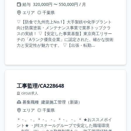
給与
320,000円 〜 550,000円 / 月
エリア
◎ 千葉県
▽【防食で九州売上No.1】大手製鉄や化学プラント
向け防腐塗装・メンテナンス事業で業界トップクラ
スの実績！ ▽【安定した事業基盤】東京商工リサー
チの「Aランク優良企業」に認定された、確かな技術
力と安定性が魅力です。 ▽【出張・転勤...
工事監理/CA228648
circus求人
募集職種
建築施工管理（新築）
エリア
◎ 千葉県
＊・。・。＊・。・。＊・。・。＊ ★おススメポイ
ント★ ・JFEスチールグループで安定した職場環境