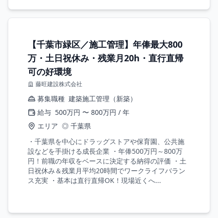
【千葉市緑区／施工管理】年俸最大800
万・土日祝休み・残業月20h・直行直帰
可の好環境
藤旺建設株式会社
募集職種
建築施工管理（新築）
給与
500万円 〜 800万円 / 年
エリア
◎ 千葉県
・千葉県を中心にドラッグストアや保育園、公共施
設などを手掛ける成長企業 ・年俸500万円～800万
円！前職の年収をベースに決定する納得の評価 ・土
日祝休み＆残業月平均20時間でワークライフバラン
ス充実 ・基本は直行直帰OK！現場近くへ...