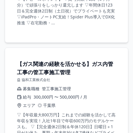
分）で頑張りをしっかり還元します ▽年間休日123
日＆完全週休2日制（土日祝）でプライベートも充実
▽iPadPro・ノートPC支給！Spider Plus導入でDX化
推進 ▽在宅勤務・...
【ガス関連の経験を活かせる】ガス内管
工事の管工事施工管理
協和工業株式会社
募集職種
管工事施工管理
給与
300,000円 〜 500,000円 / 月
エリア
◎ 千葉県
▽【年収最大800万円】これまでの経験を活かして高
年収を実現！入社1年目で年収600万円のモデルケー
スも。 ▽【完全週休2日制＆年休120日】日曜日＋1
日がお休み。夏期・年末年始は各7連休などプライベ