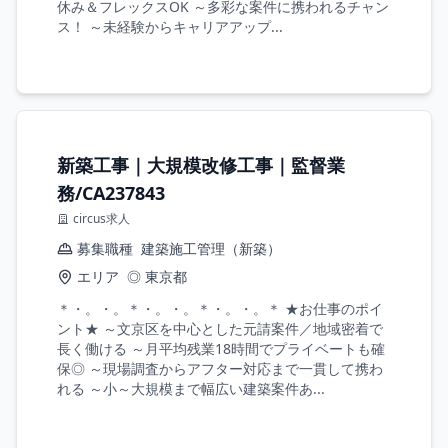
休み＆フレックスOK ～多彩な案件に携われるチャン
ス！ ～未経験からキャリアアップ...
新築工事｜大規模改修工事｜監督業
務/CA237843
circus求人
募集職種
建築施工管理（新築）
エリア
◎ 東京都
＊・。・。＊・。・。＊・。・。＊ ★お仕事のポイ
ント★ ～文京区を中心とした元請案件／地域密着で
長く働ける ～月平均残業18時間でプライベートも確
保◎ ～現場調査からアフター対応まで一貫して携わ
れる ～小～大規模まで幅広い建築案件あ...