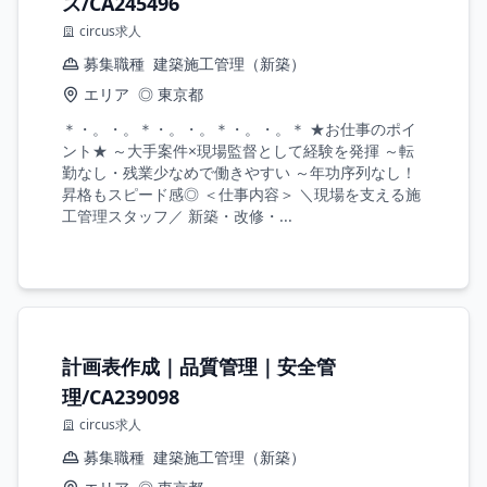
ス/CA245496
circus求人
募集職種
建築施工管理（新築）
エリア
◎ 東京都
＊・。・。＊・。・。＊・。・。＊ ★お仕事のポイ
ント★ ～大手案件×現場監督として経験を発揮 ～転
勤なし・残業少なめで働きやすい ～年功序列なし！
昇格もスピード感◎ ＜仕事内容＞ ＼現場を支える施
工管理スタッフ／ 新築・改修・...
計画表作成｜品質管理｜安全管
理/CA239098
circus求人
募集職種
建築施工管理（新築）