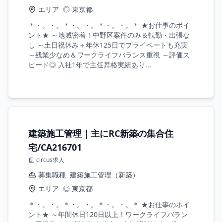
エリア
◎ 東京都
＊・。・。＊・。・。＊・。・。＊ ★お仕事のポイ
ント★ ～地域密着！中野区案件のみ＆転勤・出張な
し ～土日祝休み＋年休125日でプライベートも充実
～残業少なめ＆ワークライフバランス重視 ～評価ス
ピード◎ 入社1年で主任昇格実績あり...
建築施工管理｜主にRC新築の集合住
宅/CA216701
circus求人
募集職種
建築施工管理（新築）
エリア
◎ 東京都
＊・。・。＊・。・。＊・。・。＊ ★お仕事のポイ
ント★ ～年間休日120日以上！ワークライフバラン