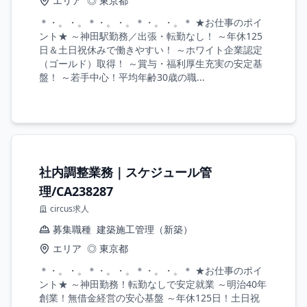
エリア
◎ 東京都
＊・。・。＊・。・。＊・。・。＊ ★お仕事のポイ
ント★ ～神田駅勤務／出張・転勤なし！ ～年休125
日＆土日祝休みで働きやすい！ ～ホワイト企業認定
（ゴールド）取得！ ～賞与・福利厚生充実の安定基
盤！ ～若手中心！平均年齢30歳の職...
社内調整業務｜スケジュール管
理/CA238287
circus求人
募集職種
建築施工管理（新築）
エリア
◎ 東京都
＊・。・。＊・。・。＊・。・。＊ ★お仕事のポイ
ント★ ～神田勤務！転勤なしで安定就業 ～明治40年
創業！無借金経営の安心基盤 ～年休125日！土日祝