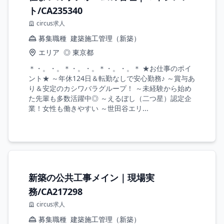
ト/CA235340
circus求人
募集職種
建築施工管理（新築）
エリア
◎ 東京都
＊・。・。＊・。・。＊・。・。＊ ★お仕事のポイ
ント★ ～年休124日＆転勤なしで安心勤務♪ ～賞与あ
り＆安定のカシワバラグループ！ ～未経験から始め
た先輩も多数活躍中◎ ～えるぼし（二つ星）認定企
業！女性も働きやすい ～世田谷エリ...
新築の公共工事メイン｜現場実
務/CA217298
circus求人
募集職種
建築施工管理（新築）