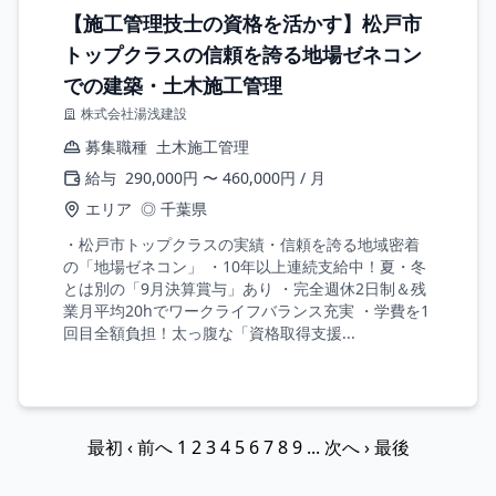
【施工管理技士の資格を活かす】松戸市
トップクラスの信頼を誇る地場ゼネコン
での建築・土木施工管理
株式会社湯浅建設
募集職種
土木施工管理
給与
290,000円 〜 460,000円 / 月
エリア
◎ 千葉県
・松戸市トップクラスの実績・信頼を誇る地域密着
の「地場ゼネコン」 ・10年以上連続支給中！夏・冬
とは別の「9月決算賞与」あり ・完全週休2日制＆残
業月平均20hでワークライフバランス充実 ・学費を1
回目全額負担！太っ腹な「資格取得支援...
最初
‹ 前へ
1
2
3
4
5
6
7
8
9
...
次へ ›
最後