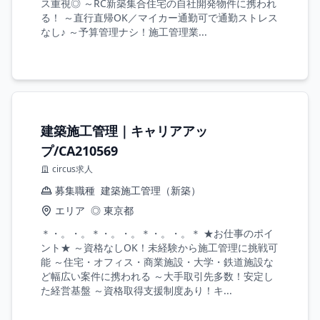
ス重視◎ ～RC新築集合住宅の自社開発物件に携われ
る！ ～直行直帰OK／マイカー通勤可で通勤ストレス
なし♪ ～予算管理ナシ！施工管理業...
建築施工管理｜キャリアアッ
プ/CA210569
circus求人
募集職種
建築施工管理（新築）
エリア
◎ 東京都
＊・。・。＊・。・。＊・。・。＊ ★お仕事のポイ
ント★ ～資格なしOK！未経験から施工管理に挑戦可
能 ～住宅・オフィス・商業施設・大学・鉄道施設な
ど幅広い案件に携われる ～大手取引先多数！安定し
た経営基盤 ～資格取得支援制度あり！キ...