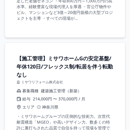
定した老舗ゼネコン ・年収800万円～1,000万円の高
水準。経験豊富な現場代理人を厚遇 ・官公庁物件や
ビル、マンションなど3億～20億円規模の大型プロジ
ェクトを主導 ・すべての現場が...
【施工管理】ミサワホームGの安定基盤/
年休120日/フレックス制/転居を伴う転勤
なし
ミサワリフォーム株式会社
募集職種
建築施工管理（新築）
給与
214,000円 〜 370,000円 / 月
エリア
◎ 神奈川県
・ミサワホームグループの圧倒的な技術力。次世代
耐震構造「MGEO」や高いデザイン力、数多くの特
許に裏打ちされた品質で自信を持って現場を管理で