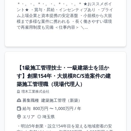
＊・。・。＊・。・。＊・。・。＊ ★おススメポイ
ント★ ・賞与・昇給・インセンティブあり ・プライ
ム上場企業と資本提携の安定基盤 ・小規模から大規
模まで多様な案件に携われる ・長く働きやすい環境
で再雇用制度も完備 ＜仕事内容＞ ＼...
【1級施工管理技士・一級建築士を活か
す】創業154年・大規模RC/S造案件の建
築施工管理職（現場代理人）
増木工業株式会社
募集職種
建築施工管理（新築）
給与
800万円 〜 1,000万円 / 年
エリア
◎ 埼玉県
・明治5年創業・設立154年目を迎える地域密着の安