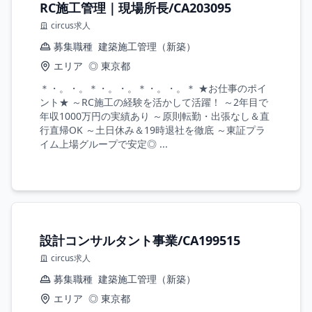
RC施工管理｜現場所長/CA203095
circus求人
募集職種
建築施工管理（新築）
エリア
◎ 東京都
＊・。・。＊・。・。＊・。・。＊ ★お仕事のポイ
ント★ ～RC施工の経験を活かして活躍！ ～2年目で
年収1000万円の実績あり ～原則転勤・出張なし＆直
行直帰OK ～土日休み＆19時退社を徹底 ～東証プラ
イム上場グループで安定◎ ...
設計コンサルタント事業/CA199515
circus求人
募集職種
建築施工管理（新築）
エリア
◎ 東京都