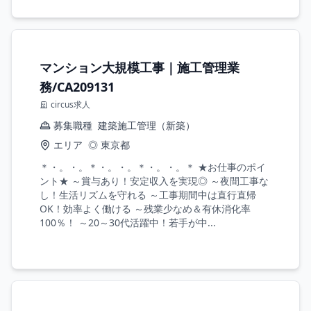
マンション大規模工事｜施工管理業
務/CA209131
circus求人
募集職種
建築施工管理（新築）
エリア
◎ 東京都
＊・。・。＊・。・。＊・。・。＊ ★お仕事のポイ
ント★ ～賞与あり！安定収入を実現◎ ～夜間工事な
し！生活リズムを守れる ～工事期間中は直行直帰
OK！効率よく働ける ～残業少なめ＆有休消化率
100％！ ～20～30代活躍中！若手が中...