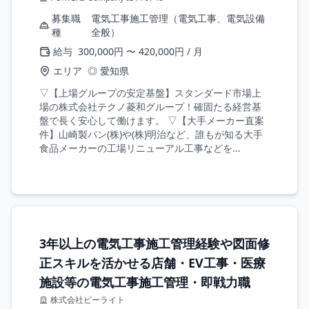
募集職
電気工事施工管理（電気工事、電気設備
種
全般）
給与
300,000円 〜 420,000円 / 月
エリア
◎ 愛知県
▽【上場グループの安定基盤】スタンダード市場上
場の株式会社テクノ菱和グループ！確固たる経営基
盤で長く安心して働けます。 ▽【大手メーカー直案
件】山崎製パン(株)や(株)明治など、誰もが知る大手
食品メーカーの工場リニューアル工事などを...
3年以上の電気工事施工管理経験や図面修
正スキルを活かせる店舗・EV工事・医療
施設等の電気工事施工管理・即戦力職
株式会社ビーライト