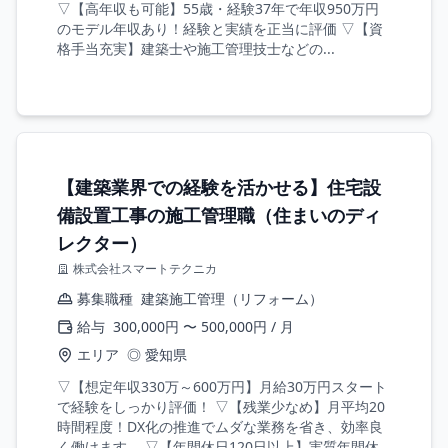
▽【高年収も可能】55歳・経験37年で年収950万円
のモデル年収あり！経験と実績を正当に評価 ▽【資
格手当充実】建築士や施工管理技士などの...
【建築業界での経験を活かせる】住宅設
備設置工事の施工管理職（住まいのディ
レクター）
株式会社スマートテクニカ
募集職種
建築施工管理（リフォーム）
給与
300,000円 〜 500,000円 / 月
エリア
◎ 愛知県
▽【想定年収330万～600万円】月給30万円スタート
で経験をしっかり評価！ ▽【残業少なめ】月平均20
時間程度！DX化の推進でムダな業務を省き、効率良
く働けます。 ▽【年間休日120日以上】実質年間休