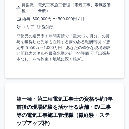
募集職
電気工事施工管理（電気工事、電気設備
種
全般）
給与
300,000円 〜 500,000円 / 月
エリア
◎ 愛知県
▽驚異の還元率！年間実績で「最大12ヶ月分」の賞
与を獲得した先輩も在籍する夢のある報酬環境 ▽想
定年収550万～1,000万円！あなたの確かな現場経験
と即戦力スキルを最高水準の給与で評価 ▽「出張基
本なし」をお約束！地域に深く根ざ...
第一種・第二種電気工事士の資格や約1年
前後の現場経験を活かせる店舗・EV工事
等の電気工事施工管理職（微経験・ステ
ップアップ枠）