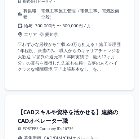
株式会社ビーライト
募集職
電気工事施工管理（電気工事、電気設備
種
全般）
給与
300,000円 〜 500,000円 / 月
エリア
◎ 愛知県
▽わずかな経験から年収550万も狙える！施工管理歴
1年程度、派遣のみ、職人からのキャリアチェンジを
大歓迎 ▽驚異の還元率！年間実績で「最大12ヶ月
分」の賞与を獲得した先輩も在籍する夢のあるハイ
クラスな報酬環境 ▽「出張基本なし」を...
【CADスキルや資格を活かせる】建築の
CADオペレーター職
PORTERS Company ID: 16736
募集職種
CAD/BIM/CIMオペレーター