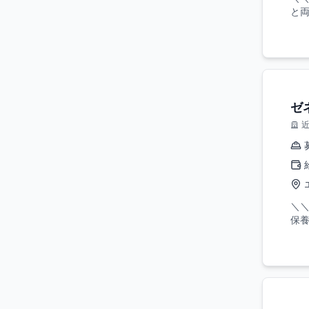
と両
ゼ
＼＼
保養