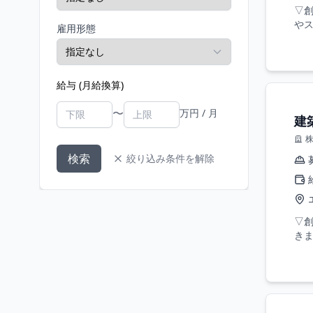
▽創
やス
雇用形態
給与 (月給換算)
〜
万円 / 月
建
検索
絞り込み条件を解除
▽
きま