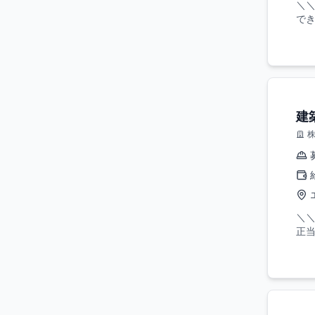
＼＼
でき
建
＼＼
正当