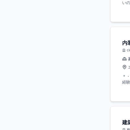
いの
内
c
＊・
経験
建