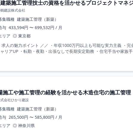
級建築施工管理技士の資格を活かせるプロジェクトマネジメ
松鶴建設株式会社
募集職種
建築施工管理（新築）
給与
433,594円 〜 699,532円 / 月
エリア
◎ 東京都
 求人の魅力ポイント ／／ ・年収1000万円以上も可能な実力主義 ・
ャリアUP ・転勤・夜勤・出張なしで長期安定勤務 ・住宅手当や家族手当
場施工や施工管理の経験を活かせる木造住宅の施工管理｜神
株式会社ひかり建設
募集職種
建築施工管理（新築）
給与
265,500円 〜 585,800円 / 月
エリア
◎ 神奈川県