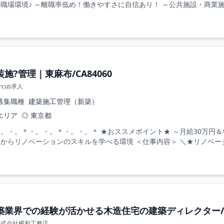
職場環境♪ ～離職率低め！働きやすさに自信あり！ ～公共施設・商業施
装施?管理｜東麻布/CA84060
ircus求人
募集職種
建築施工管理（新築）
エリア
◎ 東京都
。・。＊・。・。＊・。・。＊ ★おススメポイント★ ～月給30万円＆年
からリノベーションのスキルを学べる環境 ＜仕事内容＞ ＼★リノベーシ
築業界での経験が活かせる木造住宅の建築ディレクター/1
株式会社横和工務店