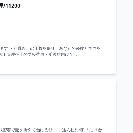
11200
きます ・前職以上の年収を保証！あなたの経験と実力を
施工管理技士の学校費用・受験費用は全...
域密着で腰を据えて働ける◎ ～中途入社約4割！助け合