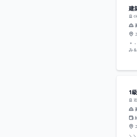
建
c
＊・
み＆
1
＼＼