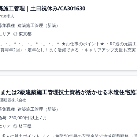
築施工管理｜土日祝休み/CA301630
ircus求人
募集職種
建築施工管理（新築）
エリア
◎ 東京都
。・。＊・。・。＊・。・。＊ ★お仕事のポイント★ ・RC造の元請工
賞与年2回♪ ・定年なし！長く活躍できる ・キャリアアップ支援も充実！ 
級または2級建築施工管理技士資格が活かせる木造住宅施工管
近藤建設株式会社
募集職種
建築施工管理（新築）
給与
250,000円 以上 / 月
エリア
◎ 埼玉県
 求人の魅力ポイント ／／ ・創業50年超の安定企業で地域密着勤務 ・