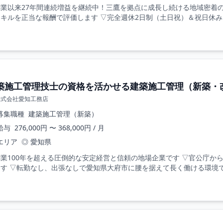
業以来27年間連続増益を継続中！三鷹を拠点に成長し続ける地域密着の安
キルを正当な報酬で評価します ▽完全週休2日制（土日祝）＆祝日休み。
築施工管理技士の資格を活かせる建築施工管理（新築・
株式会社愛知工務店
募集職種
建築施工管理（新築）
給与
276,000円 〜 368,000円 / 月
エリア
◎ 愛知県
創業100年を超える圧倒的な安定経営と信頼の地場企業です ▽官公庁か
す ▽転勤なし、出張なしで愛知県大府市に腰を据えて長く働ける環境です