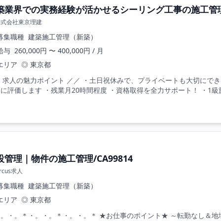
築業界での実務経験が活かせるシーリング工事の施工管理/
株式会社東京理建
募集職種
建築施工管理（新築）
給与
260,000円 〜 400,000円 / 月
エリア
◎ 東京都
 求人の魅力ポイント ／／ ・土日祝休みで、プライベートも大切にで
に評価します ・残業月20時間程度 ・資格取得を全力サポート！ ・1級
設管理｜物件の施工管理/CA99814
ircus求人
募集職種
建築施工管理（新築）
エリア
◎ 東京都
。・。＊・。・。＊・。・。＊ ★お仕事のポイント★ ～転勤なし＆地