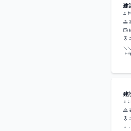
建
＼＼
正当
建
c
＊・