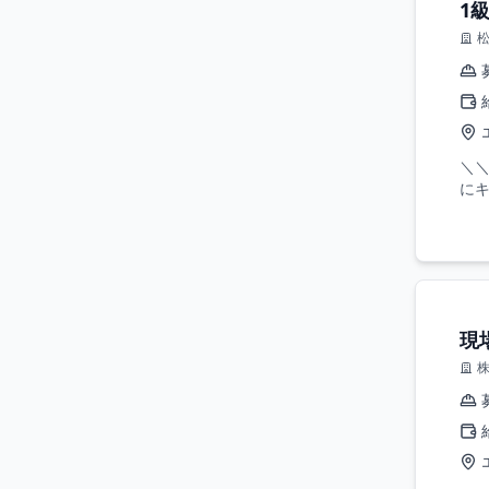
1
＼＼
にキ
現