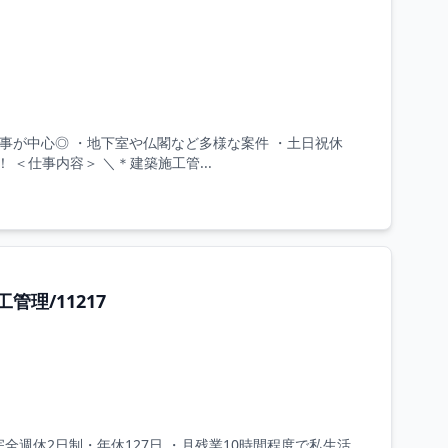
事が中心◎ ・地下室や仏閣など多様な案件 ・土日祝休
＜仕事内容＞ ＼＊建築施工管...
理/11217
完全週休2日制・年休127日 ・月残業10時間程度で私生活